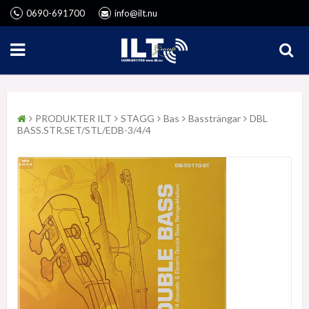
0690-691700
info@ilt.nu
PRODUKTER ILT
STAGG
Bas
Bassträngar
DBL
BASS.STR.SET/STL/EDB-3/4/4