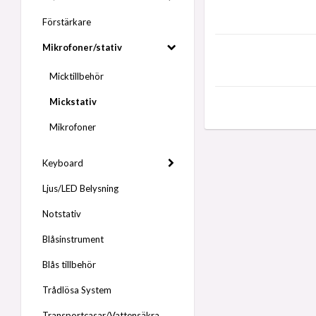
Förstärkare
Mikrofoner/stativ
Micktillbehör
Mickstativ
Mikrofoner
Keyboard
Ljus/LED Belysning
Notstativ
Blåsinstrument
Blås tillbehör
Trådlösa System
Transportcasar/Vattensäkra