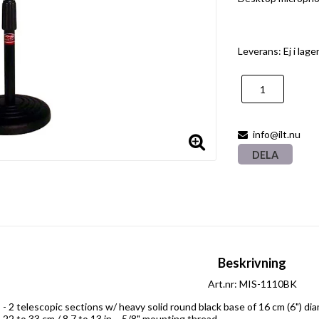
Leverans:
Ej i lag
info@ilt.nu
DELA
Beskrivning
Art.nr: MIS-1110BK
- 2 telescopic sections w/ heavy solid round black base of 16 cm (6") dia
22 to 33 cm / 8.7 to 13 in. - 5/8" mounting thread