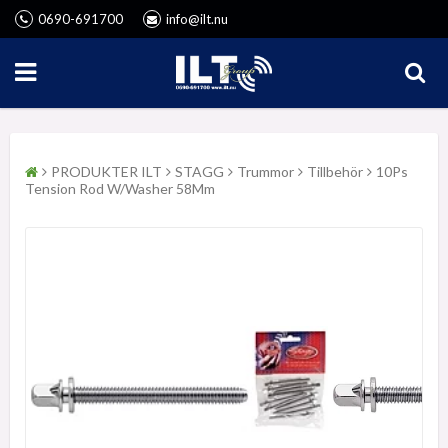
0690-691700
info@ilt.nu
PRODUKTER ILT
STAGG
Trummor
Tillbehör
10Ps
Tension Rod W/Washer 58Mm